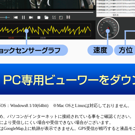
indows8.1/10(64bit) ※Mac OSとLinuxは対応しておりません。
するため、パソコンがインターネットに接続されている事をご確認ください。
因により受信しにくい場合や受信できない場合がございます。
はGoogleMap上に軌跡が表示できません。GPS受信が精巧すると液晶モ