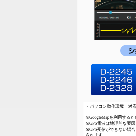
・パソコン動作環境：対応OS：W
※GoogleMapを利用
※GPS電波は地理的な要
※GPS受信ができない場合
されます。